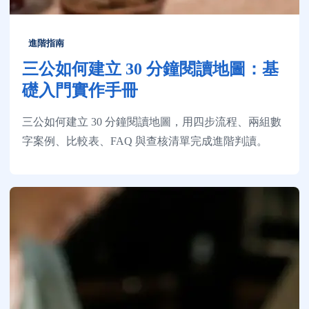
進階指南
三公如何建立 30 分鐘閱讀地圖：基
礎入門實作手冊
三公如何建立 30 分鐘閱讀地圖，用四步流程、兩組數
字案例、比較表、FAQ 與查核清單完成進階判讀。