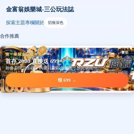
金富翁娛樂城-三公玩法誌
探索
主題
專欄
關於
切換深色
合作推薦
贊助
第一筆就多三成本金
首存 2000 直接送 699
新會員限定加碼，碼量只要彩金五倍，領完就能玩。
領 699 →