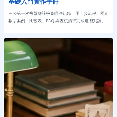
基礎入門實作手冊
三公第一次複盤應該檢查哪些紀錄，用四步流程、兩組
數字案例、比較表、FAQ 與查核清單完成進階判讀。