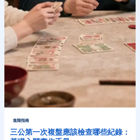
進階指南
三公第一次複盤應該檢查哪些紀錄：