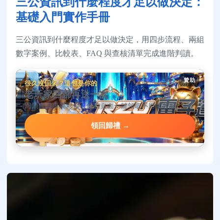
三公資訊到什麼程度才足以做決定：
基礎入門實作手冊
三公資訊到什麼程度才足以做決定，用四步流程、兩組
數字案例、比較表、FAQ 與查核清單完成進階判讀。
贊助
很久沒回來？這包是你的
老玩家回歸再送一次
回鍋會員專屬彩金，優惠頁面一鍵領取不用問客服。
領回歸禮 →