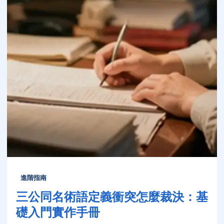
進階指南
三公同名術語定義衝突怎麼裁決：基
礎入門實作手冊