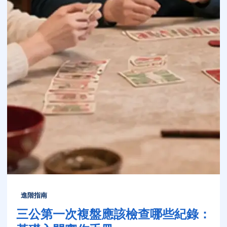
進階指南
三公第一次複盤應該檢查哪些紀錄：