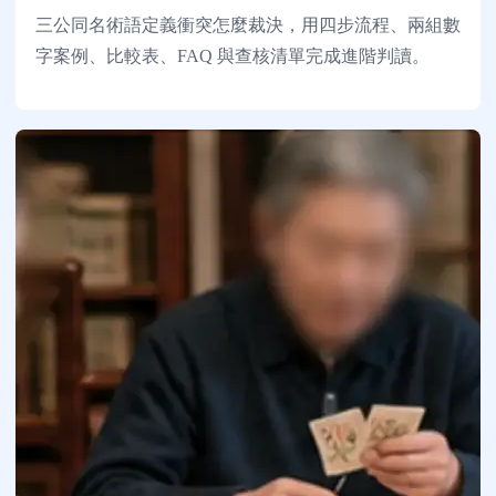
三公同名術語定義衝突怎麼裁決，用四步流程、兩組數
字案例、比較表、FAQ 與查核清單完成進階判讀。