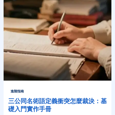
進階指南
三公同名術語定義衝突怎麼裁決：基
礎入門實作手冊