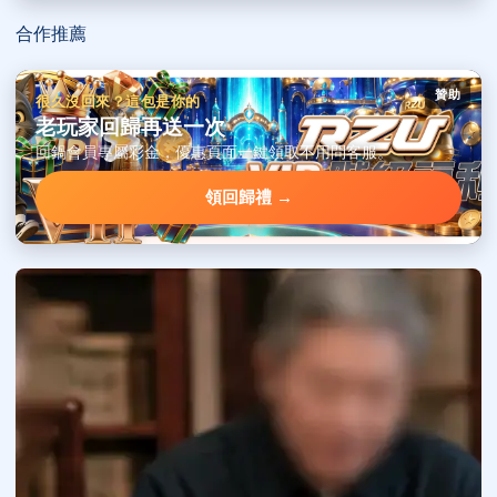
合作推薦
贊助
很久沒回來？這包是你的
老玩家回歸再送一次
回鍋會員專屬彩金，優惠頁面一鍵領取不用問客服。
領回歸禮 →