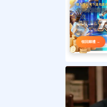
很久沒回來？這包是
老玩家回歸再
一次
回鍋會員專屬彩金，
惠頁面一鍵領取不用
客服。
領回歸禮 →