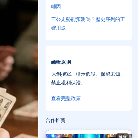
輔因
三公走勢能預測嗎？歷史序列的正
確用途
編輯原則
原創撰寫、標示假設、保留未知、
禁止獲利保證。
查看完整政策
合作推薦
贊助