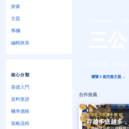
探索
主題
撲克與牌類 · 112 
專欄
三公
編輯政策
不靠口號，從定義
核心分類
瀏覽 8 個完整主題 →
基礎入門
合作推薦
資料查證
機率價格
你現在卡在哪一階？
存越多送越多，
策略流程
累積儲值達標自動解鎖