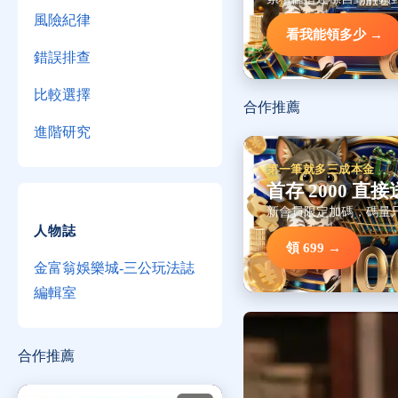
風險紀律
看我能領多少 →
錯誤排查
比較選擇
合作推薦
進階研究
第一筆就多三成本金
首存 2000 直接送
新會員限定加碼，碼量
人物誌
領 699 →
金富翁娛樂城-三公玩法誌
編輯室
合作推薦