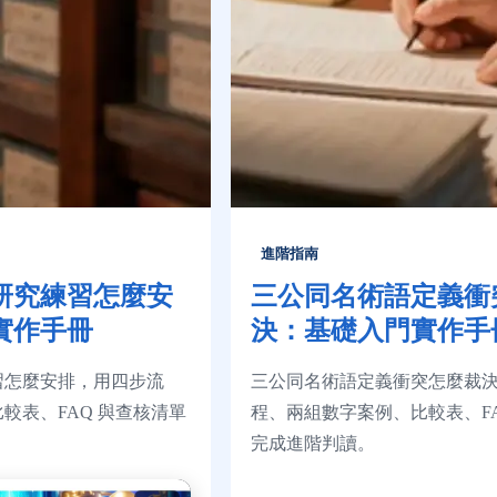
進階指南
研究練習怎麼安
三公同名術語定義衝
實作手冊
決：基礎入門實作手
習怎麼安排，用四步流
三公同名術語定義衝突怎麼裁
較表、FAQ 與查核清單
程、兩組數字案例、比較表、FA
完成進階判讀。