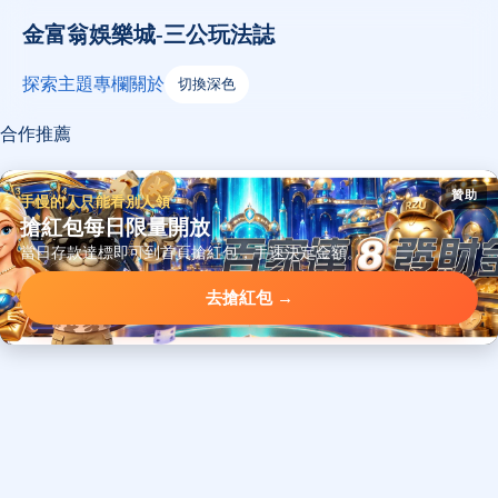
金富翁娛樂城-三公玩法誌
探索
主題
專欄
關於
切換深色
合作推薦
贊助
手慢的人只能看別人領
搶紅包每日限量開放
當日存款達標即可到首頁搶紅包，手速決定金額。
去搶紅包 →