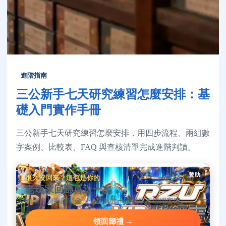
進階指南
三公新手七天研究練習怎麼安排：基
礎入門實作手冊
三公新手七天研究練習怎麼安排，用四步流程、兩組數
字案例、比較表、FAQ 與查核清單完成進階判讀。
贊助
很久沒回來？這包是你的
老玩家回歸再送一次
回鍋會員專屬彩金，優惠頁面一鍵領取不用問客服。
領回歸禮 →