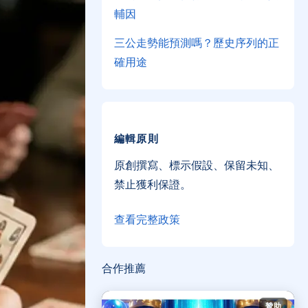
輔因
三公走勢能預測嗎？歷史序列的正
確用途
編輯原則
原創撰寫、標示假設、保留未知、
禁止獲利保證。
查看完整政策
合作推薦
贊助