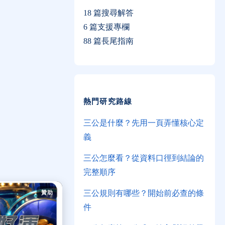
18 篇搜尋解答
6 篇支援專欄
88 篇長尾指南
熱門研究路線
三公是什麼？先用一頁弄懂核心定
義
三公怎麼看？從資料口徑到結論的
完整順序
三公規則有哪些？開始前必查的條
贊助
件