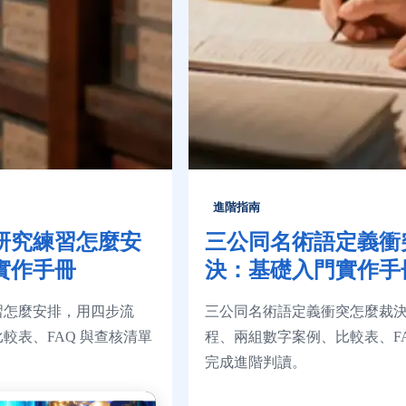
進階指南
研究練習怎麼安
三公同名術語定義衝
實作手冊
決：基礎入門實作手
習怎麼安排，用四步流
三公同名術語定義衝突怎麼裁
較表、FAQ 與查核清單
程、兩組數字案例、比較表、FA
完成進階判讀。