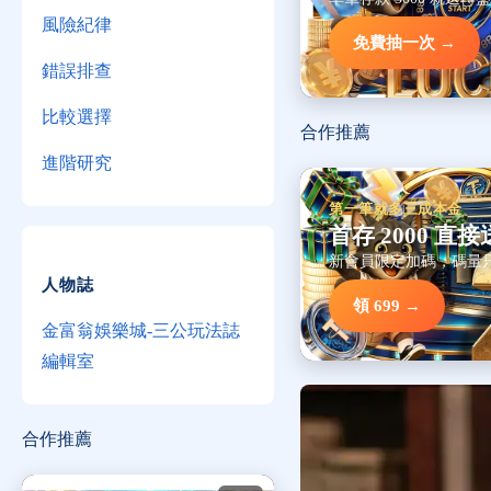
風險紀律
免費抽一次 →
錯誤排查
比較選擇
合作推薦
進階研究
第一筆就多三成本金
首存 2000 直接送
新會員限定加碼，碼量
人物誌
領 699 →
金富翁娛樂城-三公玩法誌
編輯室
合作推薦