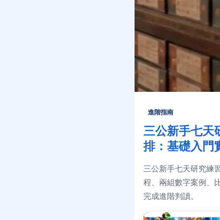
進階指南
三公新手七天
排：基礎入門
三公新手七天研究練
程、兩組數字案例、比
完成進階判讀。