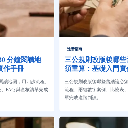
進階指南
30 分鐘閱讀地
三公規則改版後哪些
實作手冊
須重算：基礎入門實
分鐘閱讀地圖，用四步流程、
三公規則改版後哪些舊結論必
、FAQ 與查核清單完成
流程、兩組數字案例、比較表、F
單完成進階判讀。