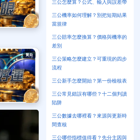
三公怎麼算？公式、輸入與誤差帶
三公機率如何理解？別把短期結果
當規律
三公賠率怎麼換算？價格與機率的
差別
贊助
三公策略怎麼建立？可重現的四步
流程
三公新手怎麼開始？第一份檢核表
三公常見錯誤有哪些？十二個判讀
陷阱
三公數據去哪裡看？來源與更新時
間查核
三公哪些指標值得看？先分主因與