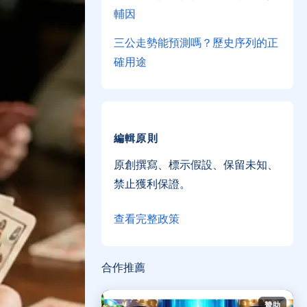
輔因
三公走勢能預測嗎？歷史序列的正
確用途
編輯原則
原創撰寫、標示假設、保留未知、
禁止獲利保證。
查看完整政策
合作推薦
贊助