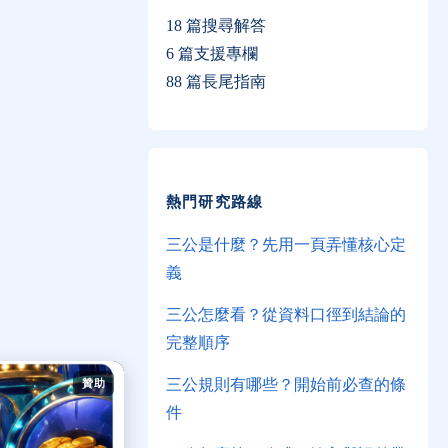
18 篇搜尋解答
6 篇支援專欄
88 篇長尾指南
熱門研究路線
三公是什麼？先用一頁弄懂核心定
義
三公怎麼看？從資料口徑到結論的
完整順序
三公規則有哪些？開始前必查的條
贊助
件