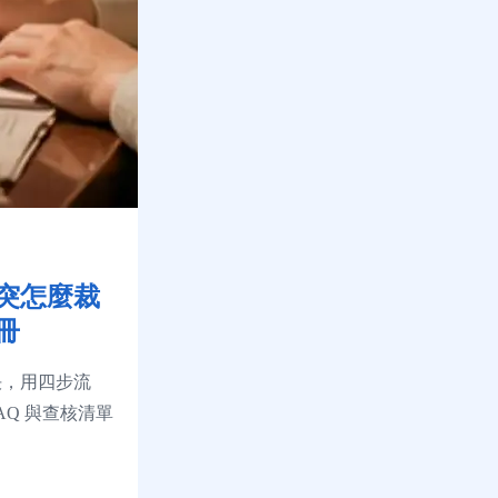
突怎麼裁
冊
決，用四步流
Q 與查核清單