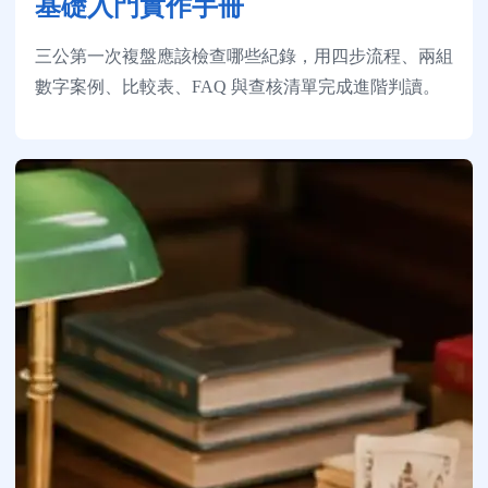
基礎入門實作手冊
三公第一次複盤應該檢查哪些紀錄，用四步流程、兩組
數字案例、比較表、FAQ 與查核清單完成進階判讀。