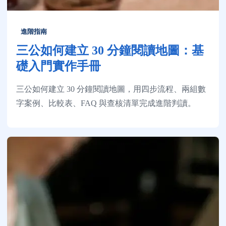
進階指南
三公如何建立 30 分鐘閱讀地圖：基
礎入門實作手冊
三公如何建立 30 分鐘閱讀地圖，用四步流程、兩組數
字案例、比較表、FAQ 與查核清單完成進階判讀。