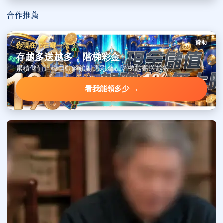
合作推薦
贊助
你現在卡在哪一階？
存越多送越多，階梯彩金
累積儲值達標自動解鎖對應彩金，階梯越高送越狠。
看我能領多少 →