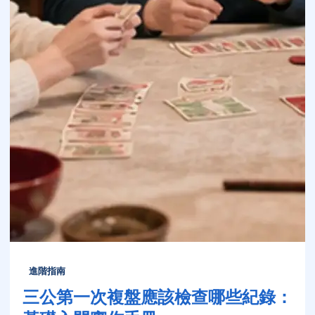
進階指南
三公第一次複盤應該檢查哪些紀錄：