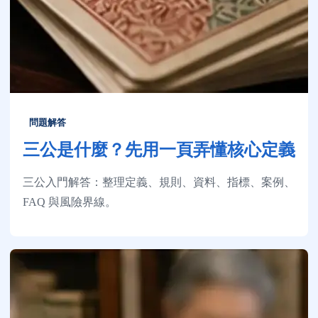
問題解答
三公是什麼？先用一頁弄懂核心定義
三公入門解答：整理定義、規則、資料、指標、案例、
FAQ 與風險界線。