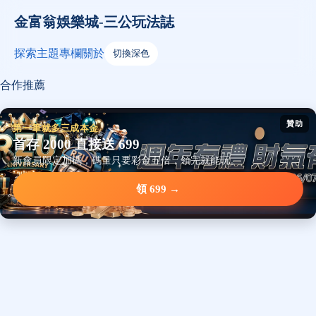
金富翁娛樂城-三公玩法誌
探索
主題
專欄
關於
切換深色
合作推薦
贊助
第一筆就多三成本金
首存 2000 直接送 699
新會員限定加碼，碼量只要彩金五倍，領完就能玩。
領 699 →