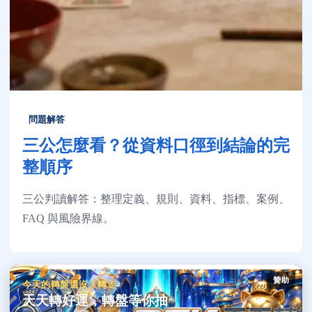
問題解答
三公怎麼看？從資料口徑到結論的完
整順序
三公判讀解答：整理定義、規則、資料、指標、案例、
FAQ 與風險界線。
贊助
今天的轉盤還沒人轉走
天天轉好運，轉盤等你抽