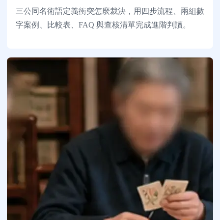
三公同名術語定義衝突怎麼裁決，用四步流程、兩組數
字案例、比較表、FAQ 與查核清單完成進階判讀。