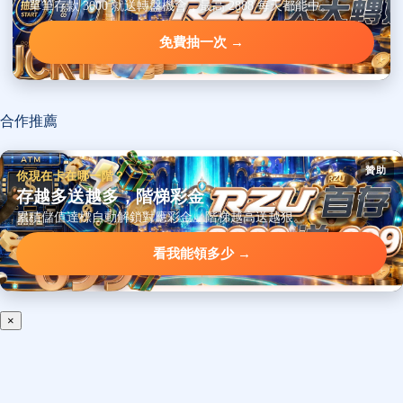
單筆存款 3000 就送轉盤機會，最高 2888 每天都能中。
免費抽一次 →
合作推薦
贊助
你現在卡在哪一階？
存越多送越多，階梯彩金
累積儲值達標自動解鎖對應彩金，階梯越高送越狠。
看我能領多少 →
×