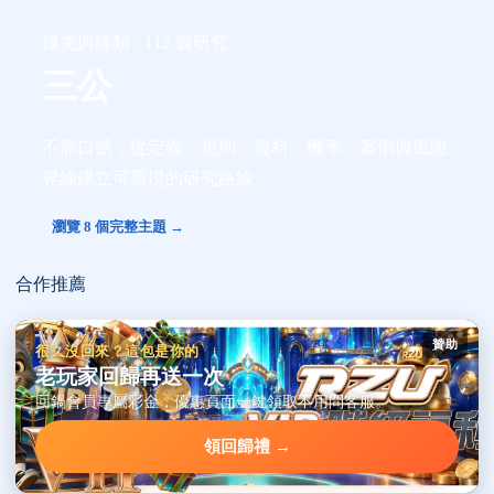
撲克與牌類 · 112 篇研究
三公
不靠口號，從定義、規則、資料、機率、案例與風險
界線建立可重現的研究路線。
瀏覽 8 個完整主題 →
合作推薦
贊助
很久沒回來？這包是你的
老玩家回歸再送一次
回鍋會員專屬彩金，優惠頁面一鍵領取不用問客服。
領回歸禮 →