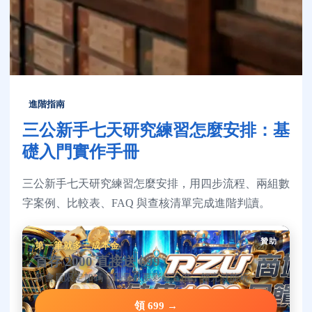
進階指南
三公新手七天研究練習怎麼安排：基
礎入門實作手冊
三公新手七天研究練習怎麼安排，用四步流程、兩組數
字案例、比較表、FAQ 與查核清單完成進階判讀。
贊助
第一筆就多三成本金
首存 2000 直接送 699
新會員限定加碼，碼量只要彩金五倍，領完就能玩。
領 699 →