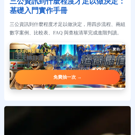
三公資訊到什麼程度才足以做決定：
基礎入門實作手冊
三公資訊到什麼程度才足以做決定，用四步流程、兩組
數字案例、比較表、FAQ 與查核清單完成進階判讀。
贊助
今天的轉盤還沒人轉走
天天轉好運，轉盤等你抽
單筆存款 3000 就送轉盤機會，最高 2888 每天都能中。
免費抽一次 →