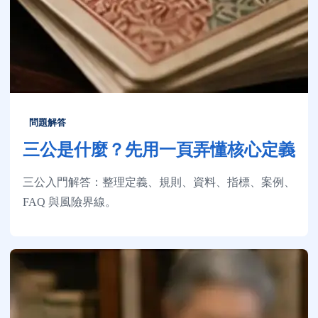
問題解答
三公是什麼？先用一頁弄懂核心定義
三公入門解答：整理定義、規則、資料、指標、案例、
FAQ 與風險界線。