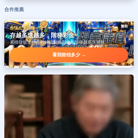
合作推薦
贊助
你現在卡在哪一階？
存越多送越多，階梯彩金
累積儲值達標自動解鎖對應彩金，階梯越高送越狠。
看我能領多少 →