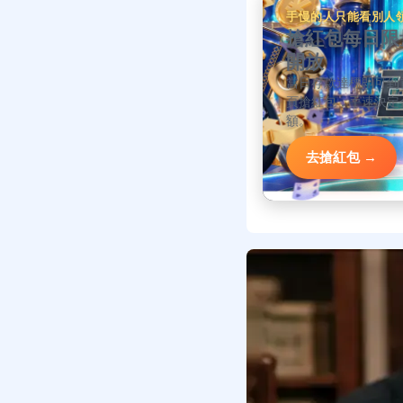
手慢的人只能看別人
搶紅包每日限
開放
當日存款達標即可到
頁搶紅包，手速決定
額。
去搶紅包 →