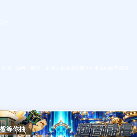
篇研究
、規則、資料、機率、案例與風險界線建立可重現的研究路線。
盤等你抽
盤機會，最高 2888 每天都能中。