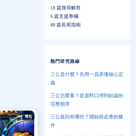
18 篇搜尋解答
6 篇支援專欄
88 篇長尾指南
熱門研究路線
三公是什麼？先用一頁弄懂核心定
義
三公怎麼看？從資料口徑到結論的
完整順序
三公規則有哪些？開始前必查的條
贊助
件