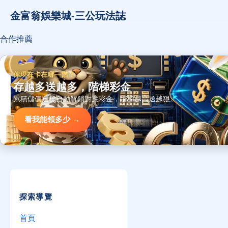
金富翁娛樂城-三公玩法誌
合作推薦
你現在卡在哪一階？
存越多送越多，階梯彩金
累積儲值達標自動解鎖對應彩金，階梯越高送越狠。
看我能領多少 →
探索導覽
首頁