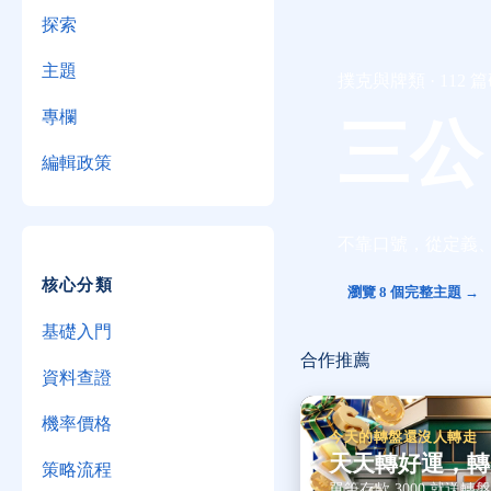
探索
主題
撲克與牌類 · 112 
專欄
三公
編輯政策
不靠口號，從定義
核心分類
瀏覽 8 個完整主題 →
基礎入門
合作推薦
資料查證
機率價格
今天的轉盤還沒人轉走
天天轉好運，轉
策略流程
單筆存款 3000 就送轉