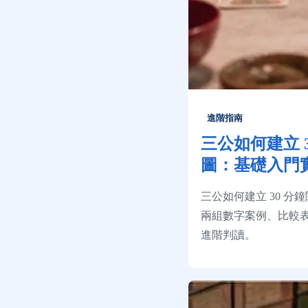
進階指南
三公如何建立 
圖：基礎入門
三公如何建立 30 
兩組數字案例、比較表
進階判讀。