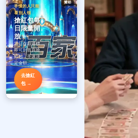
贊助
手慢的人只能
看別人領
搶紅包每
日限量開
放
當日存款達標
即可到首頁搶
紅包，手速決
定金額。
去搶紅
包 →