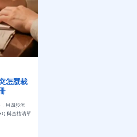
突怎麼裁
冊
決，用四步流
Q 與查核清單