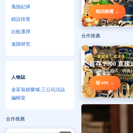
風險紀律
領回歸禮 →
錯誤排查
比較選擇
合作推薦
進階研究
第一筆就多三成本金
首存 2000 直接送
新會員限定加碼，碼量
人物誌
領 699 →
金富翁娛樂城-三公玩法誌
編輯室
合作推薦