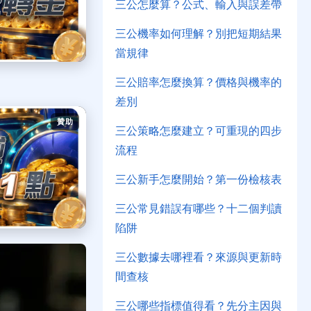
三公怎麼算？公式、輸入與誤差帶
三公機率如何理解？別把短期結果
當規律
三公賠率怎麼換算？價格與機率的
差別
贊助
三公策略怎麼建立？可重現的四步
流程
三公新手怎麼開始？第一份檢核表
三公常見錯誤有哪些？十二個判讀
陷阱
三公數據去哪裡看？來源與更新時
間查核
三公哪些指標值得看？先分主因與