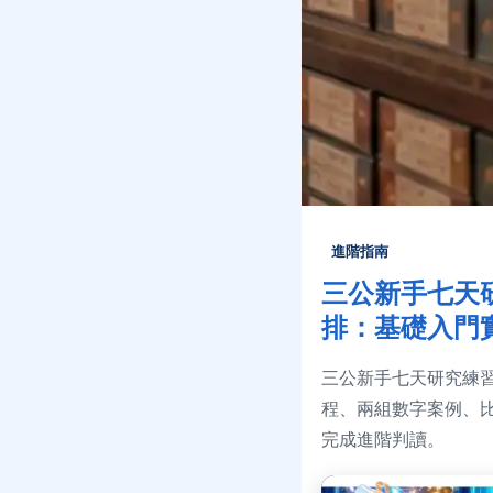
進階指南
三公新手七天
排：基礎入門
三公新手七天研究練
程、兩組數字案例、比
完成進階判讀。