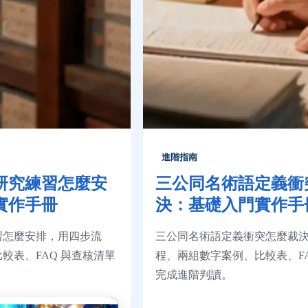
進階指南
研究練習怎麼安
三公同名術語定義衝
實作手冊
決：基礎入門實作手
習怎麼安排，用四步流
三公同名術語定義衝突怎麼裁
較表、FAQ 與查核清單
程、兩組數字案例、比較表、FA
完成進階判讀。