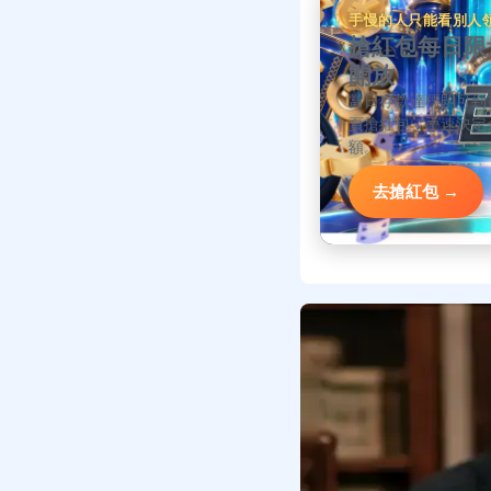
手慢的人只能看別人
搶紅包每日限
開放
當日存款達標即可到
頁搶紅包，手速決定
額。
去搶紅包 →