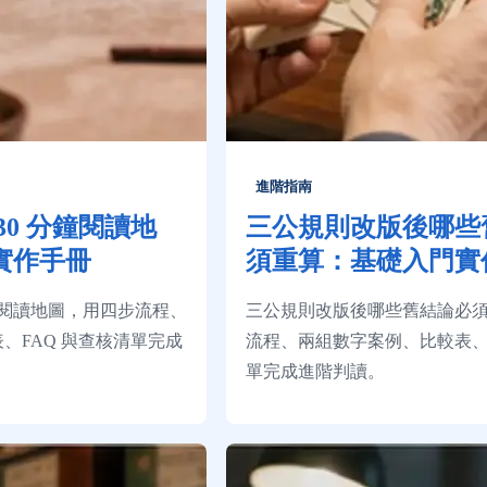
進階指南
30 分鐘閱讀地
三公規則改版後哪些
實作手冊
須重算：基礎入門實
分鐘閱讀地圖，用四步流程、
三公規則改版後哪些舊結論必
、FAQ 與查核清單完成
流程、兩組數字案例、比較表、F
單完成進階判讀。