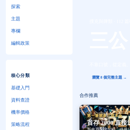
探索
主題
撲克與牌類 · 112 
專欄
三公
編輯政策
不靠口號，從定義
核心分類
瀏覽 8 個完整主題 →
基礎入門
合作推薦
資料查證
機率價格
第一筆就多三成本金
首存 2000 直接送
策略流程
新會員限定加碼，碼量