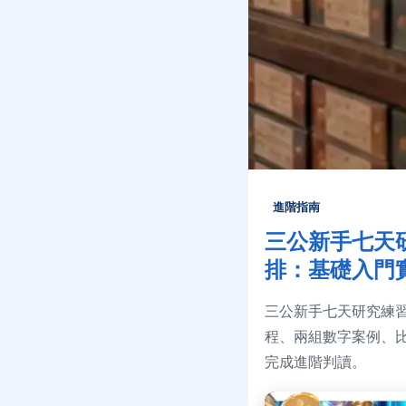
進階指南
三公新手七天
排：基礎入門
三公新手七天研究練
程、兩組數字案例、比
完成進階判讀。