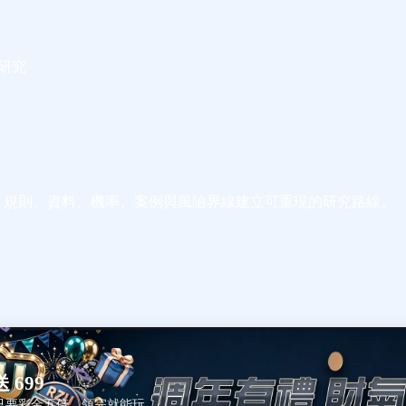
篇研究
、規則、資料、機率、案例與風險界線建立可重現的研究路線。
 699
只要彩金五倍，領完就能玩。