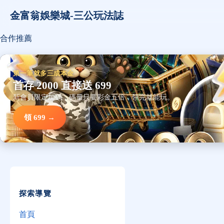
金富翁娛樂城-三公玩法誌
合作推薦
第一筆就多三成本金
首存 2000 直接送 699
新會員限定加碼，碼量只要彩金五倍，領完就能玩。
領 699 →
探索導覽
首頁