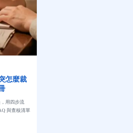
突怎麼裁
冊
決，用四步流
Q 與查核清單