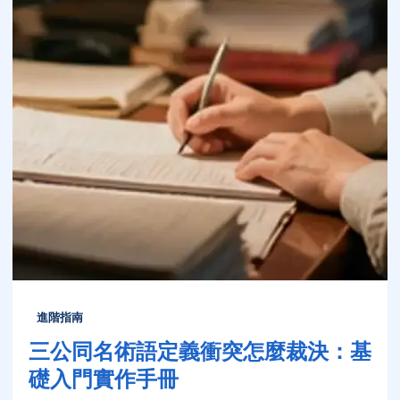
進階指南
三公同名術語定義衝突怎麼裁決：基
礎入門實作手冊