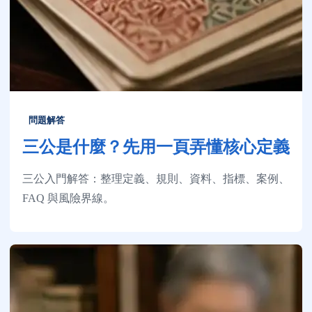
問題解答
三公是什麼？先用一頁弄懂核心定義
三公入門解答：整理定義、規則、資料、指標、案例、
FAQ 與風險界線。