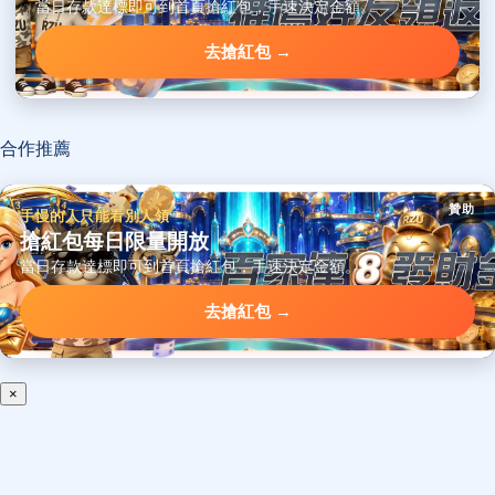
當日存款達標即可到首頁搶紅包，手速決定金額。
去搶紅包 →
合作推薦
贊助
手慢的人只能看別人領
搶紅包每日限量開放
當日存款達標即可到首頁搶紅包，手速決定金額。
去搶紅包 →
×