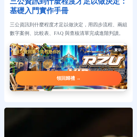
三公資訊到什麼程度才足以做決定：
基礎入門實作手冊
三公資訊到什麼程度才足以做決定，用四步流程、兩組
數字案例、比較表、FAQ 與查核清單完成進階判讀。
贊助
很久沒回來？這包是你的
老玩家回歸再送一次
回鍋會員專屬彩金，優惠頁面一鍵領取不用問客服。
領回歸禮 →