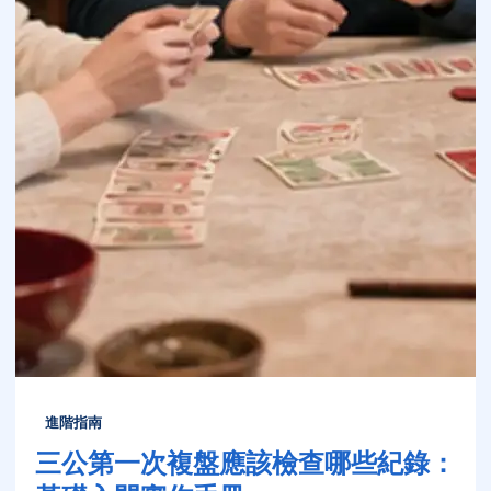
進階指南
三公第一次複盤應該檢查哪些紀錄：