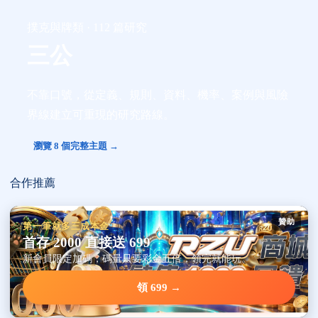
撲克與牌類 · 112 篇研究
三公
不靠口號，從定義、規則、資料、機率、案例與風險
界線建立可重現的研究路線。
瀏覽 8 個完整主題 →
合作推薦
贊助
第一筆就多三成本金
首存 2000 直接送 699
新會員限定加碼，碼量只要彩金五倍，領完就能玩。
領 699 →