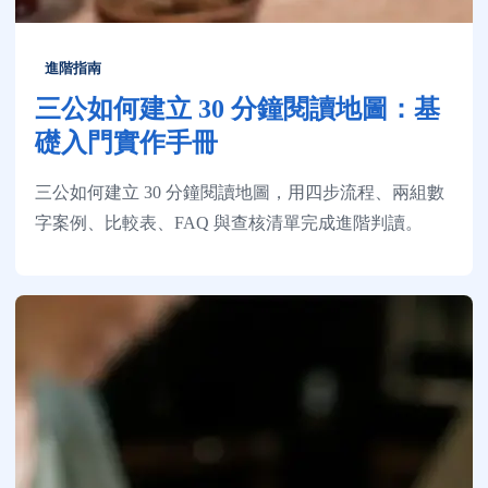
進階指南
三公如何建立 30 分鐘閱讀地圖：基
礎入門實作手冊
三公如何建立 30 分鐘閱讀地圖，用四步流程、兩組數
字案例、比較表、FAQ 與查核清單完成進階判讀。