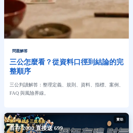
問題解答
三公怎麼看？從資料口徑到結論的完
整順序
三公判讀解答：整理定義、規則、資料、指標、案例、
FAQ 與風險界線。
贊助
第一筆就多三成本金
首存 2000 直接送 699