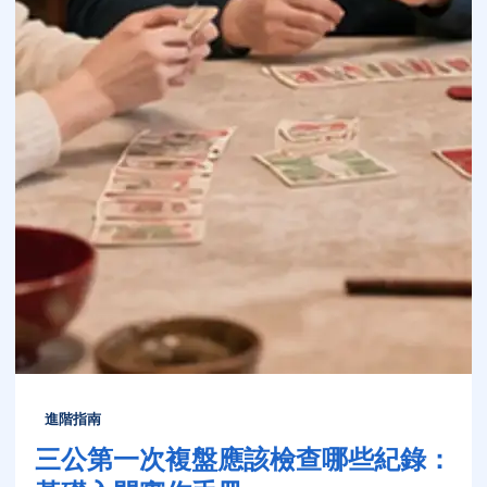
進階指南
三公第一次複盤應該檢查哪些紀錄：