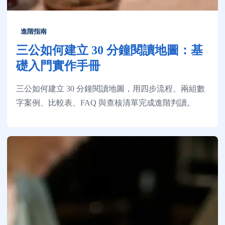
進階指南
三公如何建立 30 分鐘閱讀地圖：基
礎入門實作手冊
三公如何建立 30 分鐘閱讀地圖，用四步流程、兩組數
字案例、比較表、FAQ 與查核清單完成進階判讀。