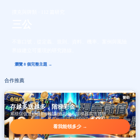
撲克與牌類 · 112 篇研究
三公
不靠口號，從定義、規則、資料、機率、案例與風險
界線建立可重現的研究路線。
瀏覽 8 個完整主題 →
合作推薦
贊助
你現在卡在哪一階？
存越多送越多，階梯彩金
累積儲值達標自動解鎖對應彩金，階梯越高送越狠。
看我能領多少 →