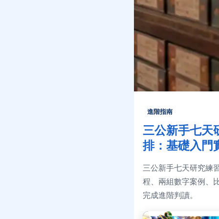
進階指南
三公新手七天
排：基礎入門
三公新手七天研究練
程、兩組數字案例、比
完成進階判讀。