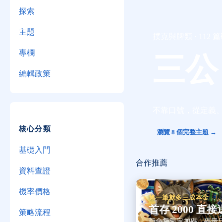
探索
主題
撲克與牌類 · 112 
專欄
三公
編輯政策
不靠口號，從定義
核心分類
瀏覽 8 個完整主題 →
基礎入門
合作推薦
資料查證
機率價格
第一筆就多三成本金
首存 2000 直接送
策略流程
新會員限定加碼，碼量