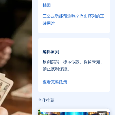
輔因
三公走勢能預測嗎？歷史序列的正
確用途
編輯原則
原創撰寫、標示假設、保留未知、
禁止獲利保證。
查看完整政策
合作推薦
贊助