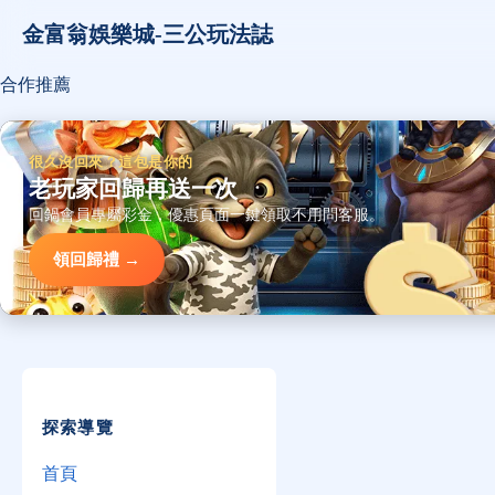
金富翁娛樂城-三公玩法誌
合作推薦
很久沒回來？這包是你的
老玩家回歸再送一次
回鍋會員專屬彩金，優惠頁面一鍵領取不用問客服。
領回歸禮 →
探索導覽
首頁