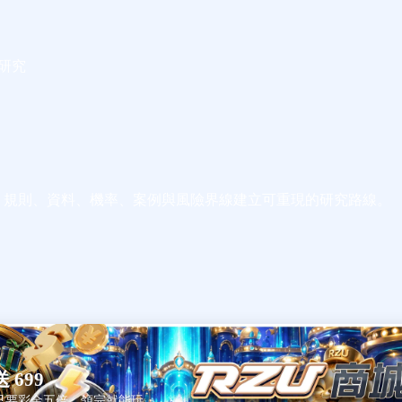
篇研究
、規則、資料、機率、案例與風險界線建立可重現的研究路線。
 699
只要彩金五倍，領完就能玩。