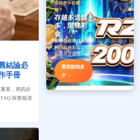
你現在卡在哪一
階？
存越多送越
多，階梯彩
金
累積儲值達標自動
解鎖對應彩金，階
梯越高送越狠。
舊結論必
看我能領多
作手冊
少 →
須重算，用四步
AQ 與查核清