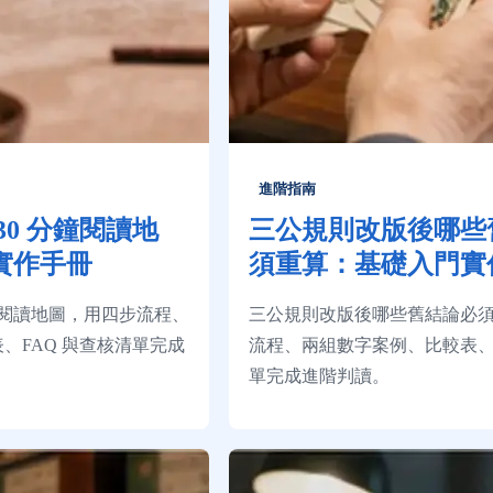
進階指南
30 分鐘閱讀地
三公規則改版後哪些
實作手冊
須重算：基礎入門實
分鐘閱讀地圖，用四步流程、
三公規則改版後哪些舊結論必
、FAQ 與查核清單完成
流程、兩組數字案例、比較表、F
單完成進階判讀。