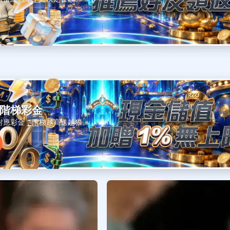
階梯彩金
對應彩金，階梯越高送越狠。