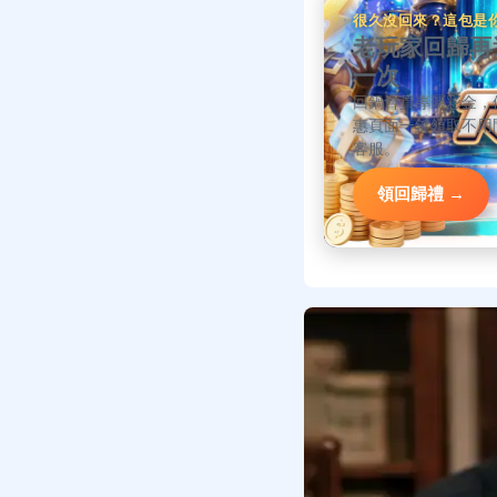
很久沒回來？這包是
老玩家回歸再
一次
回鍋會員專屬彩金，
惠頁面一鍵領取不用
客服。
領回歸禮 →