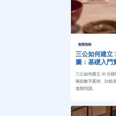
進階指南
三公如何建立 
圖：基礎入門
三公如何建立 30 
兩組數字案例、比較表
進階判讀。