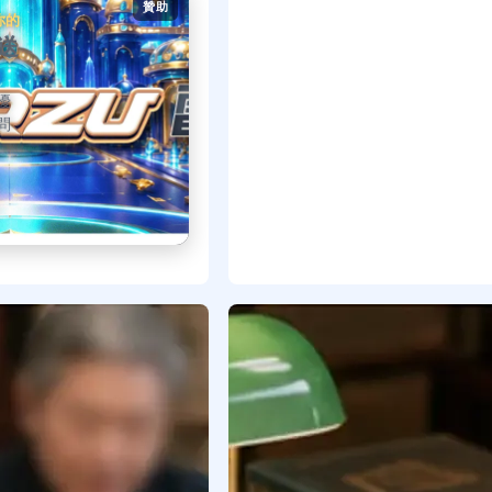
贊助
你的
送
優
問