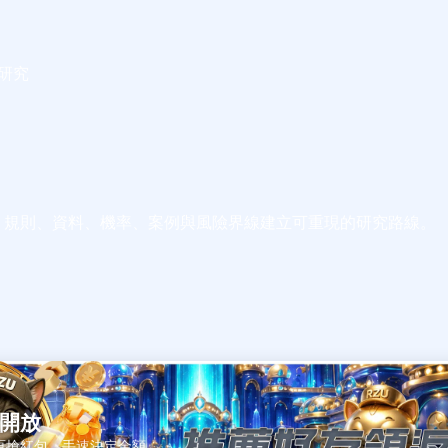
篇研究
、規則、資料、機率、案例與風險界線建立可重現的研究路線。
開放
頁搶紅包，手速決定金額。