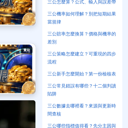
三公怎麼算？公式、輸入與誤差帶
三公機率如何理解？別把短期結果
當規律
三公賠率怎麼換算？價格與機率的
差別
贊助
三公策略怎麼建立？可重現的四步
流程
三公新手怎麼開始？第一份檢核表
三公常見錯誤有哪些？十二個判讀
陷阱
三公數據去哪裡看？來源與更新時
間查核
三公哪些指標值得看？先分主因與