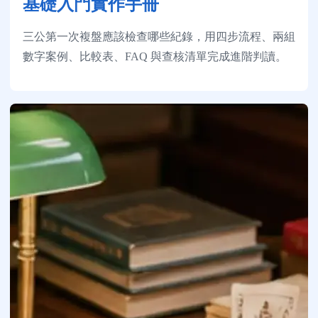
基礎入門實作手冊
三公第一次複盤應該檢查哪些紀錄，用四步流程、兩組
數字案例、比較表、FAQ 與查核清單完成進階判讀。