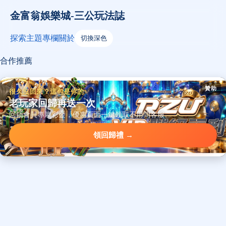
金富翁娛樂城-三公玩法誌
探索
主題
專欄
關於
切換深色
合作推薦
贊助
很久沒回來？這包是你的
老玩家回歸再送一次
回鍋會員專屬彩金，優惠頁面一鍵領取不用問客服。
領回歸禮 →