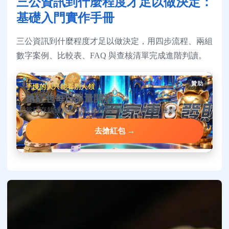
三公資訊到什麼程度才足以做決定：
基礎入門實作手冊
三公資訊到什麼程度才足以做決定，用四步流程、兩組
數字案例、比較表、FAQ 與查核清單完成進階判讀。
贊助
手慢的人只能看別人領
搶紅包每日限量開放
當日存款達標即可到首頁搶紅包，手速決定金額。
去搶紅包 →