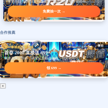
單筆存款 3000 就送轉盤機會，最高 2888 每天都能中。
免費抽一次 →
合作推薦
贊助
第一筆就多三成本金
首存 2000 直接送 699
新會員限定加碼，碼量只要彩金五倍，領完就能玩。
領 699 →
×