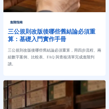
進階指南
三公規則改版後哪些舊結論必須重
算：基礎入門實作手冊
三公規則改版後哪些舊結論必須重算，用四步流程、兩
組數字案例、比較表、FAQ 與查核清單完成進階判
讀。