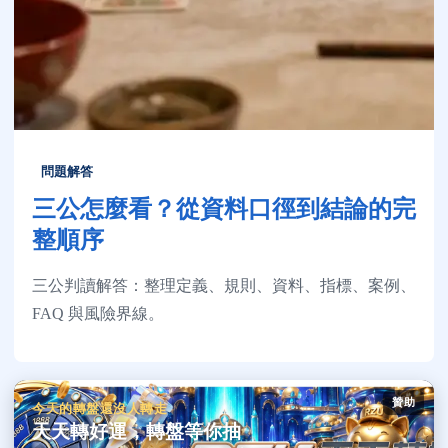
問題解答
三公怎麼看？從資料口徑到結論的完
整順序
三公判讀解答：整理定義、規則、資料、指標、案例、
FAQ 與風險界線。
贊助
今天的轉盤還沒人轉走
天天轉好運，轉盤等你抽