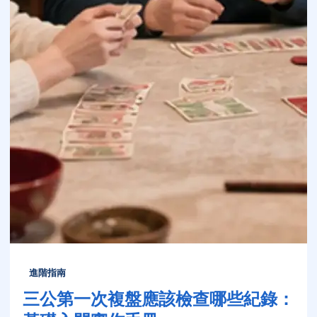
進階指南
三公第一次複盤應該檢查哪些紀錄：