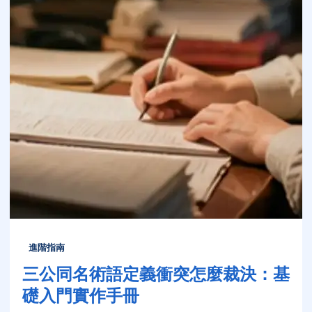
進階指南
三公同名術語定義衝突怎麼裁決：基
礎入門實作手冊