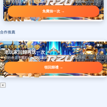
單筆存款 3000 就送轉盤機會，最高 2888 每天都能中。
免費抽一次 →
合作推薦
贊助
很久沒回來？這包是你的
老玩家回歸再送一次
回鍋會員專屬彩金，優惠頁面一鍵領取不用問客服。
領回歸禮 →
×