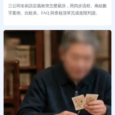
三公同名術語定義衝突怎麼裁決，用四步流程、兩組數
字案例、比較表、FAQ 與查核清單完成進階判讀。