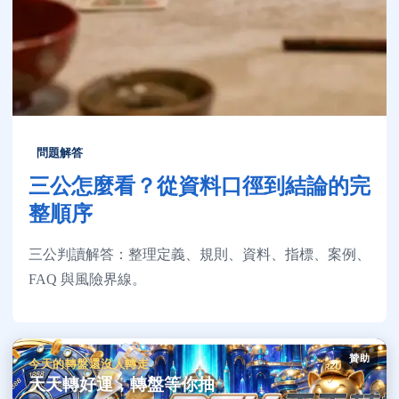
問題解答
三公怎麼看？從資料口徑到結論的完
整順序
三公判讀解答：整理定義、規則、資料、指標、案例、
FAQ 與風險界線。
贊助
今天的轉盤還沒人轉走
天天轉好運，轉盤等你抽