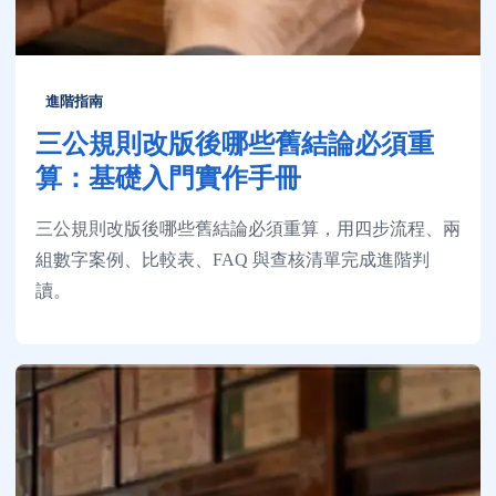
進階指南
三公規則改版後哪些舊結論必須重
算：基礎入門實作手冊
三公規則改版後哪些舊結論必須重算，用四步流程、兩
組數字案例、比較表、FAQ 與查核清單完成進階判
讀。