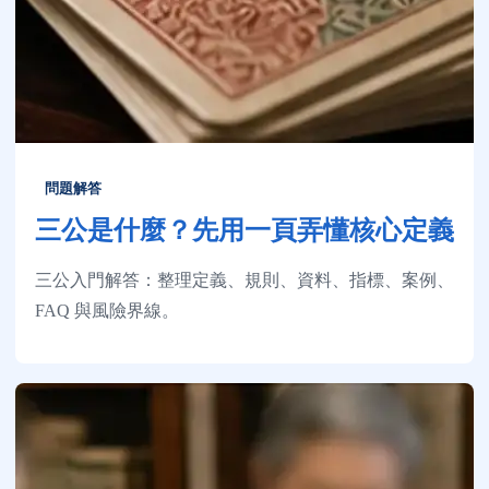
問題解答
三公是什麼？先用一頁弄懂核心定義
三公入門解答：整理定義、規則、資料、指標、案例、
FAQ 與風險界線。