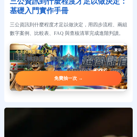
三公資訊到什麼程度才足以做決定：
基礎入門實作手冊
三公資訊到什麼程度才足以做決定，用四步流程、兩組
數字案例、比較表、FAQ 與查核清單完成進階判讀。
贊助
今天的轉盤還沒人轉走
天天轉好運，轉盤等你抽
單筆存款 3000 就送轉盤機會，最高 2888 每天都能中。
免費抽一次 →