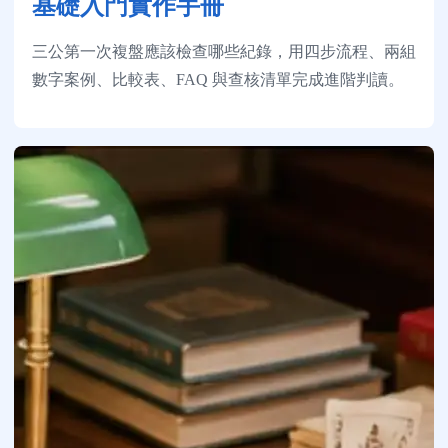
基礎入門實作手冊
三公第一次複盤應該檢查哪些紀錄，用四步流程、兩組
數字案例、比較表、FAQ 與查核清單完成進階判讀。