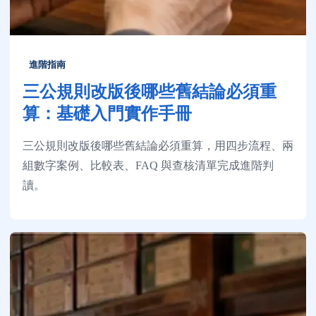
進階指南
三公規則改版後哪些舊結論必須重
算：基礎入門實作手冊
三公規則改版後哪些舊結論必須重算，用四步流程、兩
組數字案例、比較表、FAQ 與查核清單完成進階判
讀。