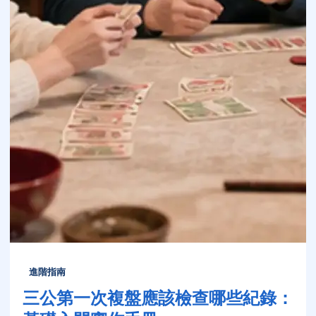
進階指南
三公第一次複盤應該檢查哪些紀錄：