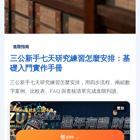
進階指南
三公新手七天研究練習怎麼安排：基
礎入門實作手冊
三公新手七天研究練習怎麼安排，用四步流程、兩組數
字案例、比較表、FAQ 與查核清單完成進階判讀。
贊助
第一筆就多三成本金
首存 2000 直接送 699
新會員限定加碼，碼量只要彩金五倍，領完就能玩。
領 699 →