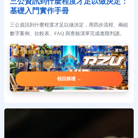
三公資訊到什麼程度才足以做決定：
基礎入門實作手冊
三公資訊到什麼程度才足以做決定，用四步流程、兩組
數字案例、比較表、FAQ 與查核清單完成進階判讀。
贊助
很久沒回來？這包是你的
老玩家回歸再送一次
回鍋會員專屬彩金，優惠頁面一鍵領取不用問客服。
領回歸禮 →