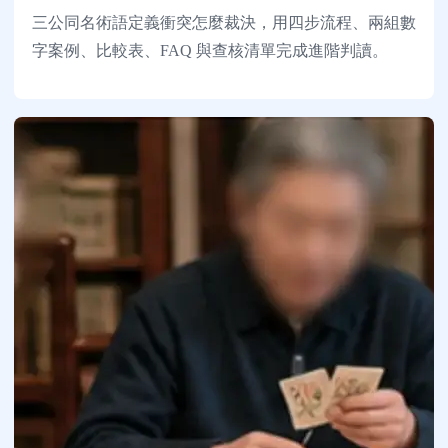
三公同名術語定義衝突怎麼裁決，用四步流程、兩組數
字案例、比較表、FAQ 與查核清單完成進階判讀。