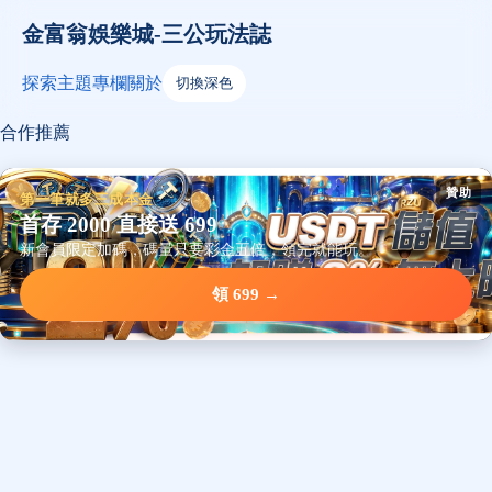
金富翁娛樂城-三公玩法誌
探索
主題
專欄
關於
切換深色
合作推薦
贊助
第一筆就多三成本金
首存 2000 直接送 699
新會員限定加碼，碼量只要彩金五倍，領完就能玩。
領 699 →