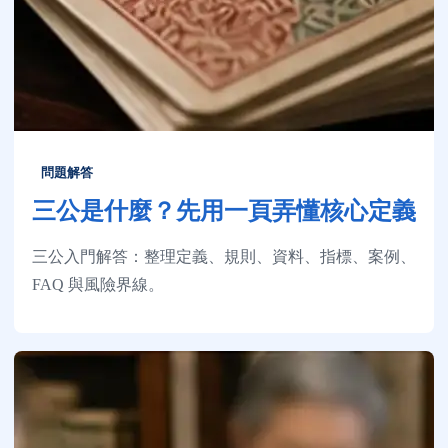
問題解答
三公是什麼？先用一頁弄懂核心定義
三公入門解答：整理定義、規則、資料、指標、案例、
FAQ 與風險界線。