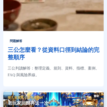
問題解答
三公怎麼看？從資料口徑到結論的完
整順序
三公判讀解答：整理定義、規則、資料、指標、案例、
FAQ 與風險界線。
贊助
很久沒回來？這包是你的
老玩家回歸再送一次