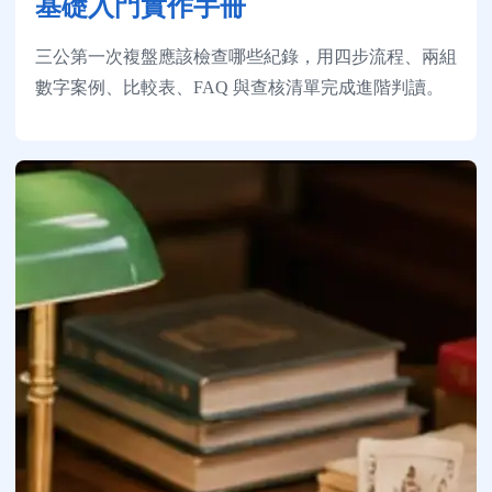
基礎入門實作手冊
三公第一次複盤應該檢查哪些紀錄，用四步流程、兩組
數字案例、比較表、FAQ 與查核清單完成進階判讀。