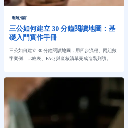
進階指南
三公如何建立 30 分鐘閱讀地圖：基
礎入門實作手冊
三公如何建立 30 分鐘閱讀地圖，用四步流程、兩組數
字案例、比較表、FAQ 與查核清單完成進階判讀。