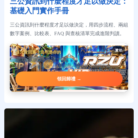
三公資訊到什麼程度才足以做決定：
基礎入門實作手冊
三公資訊到什麼程度才足以做決定，用四步流程、兩組
數字案例、比較表、FAQ 與查核清單完成進階判讀。
贊助
很久沒回來？這包是你的
老玩家回歸再送一次
回鍋會員專屬彩金，優惠頁面一鍵領取不用問客服。
領回歸禮 →