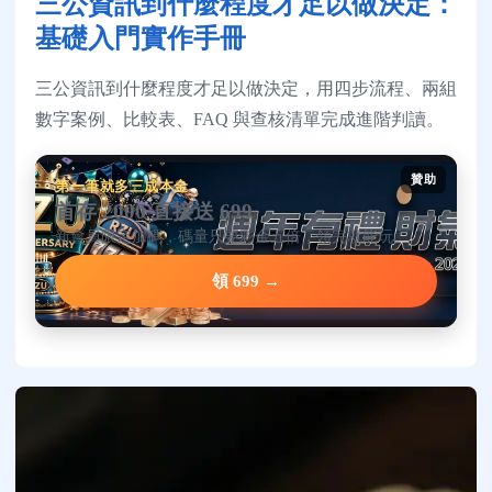
三公資訊到什麼程度才足以做決定：
基礎入門實作手冊
三公資訊到什麼程度才足以做決定，用四步流程、兩組
數字案例、比較表、FAQ 與查核清單完成進階判讀。
贊助
第一筆就多三成本金
首存 2000 直接送 699
新會員限定加碼，碼量只要彩金五倍，領完就能玩。
領 699 →