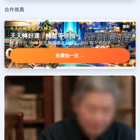
合作推薦
贊助
今天的轉盤還沒人轉走
天天轉好運，轉盤等你抽
單筆存款 3000 就送轉盤機會，最高 2888 每天都能中。
免費抽一次 →