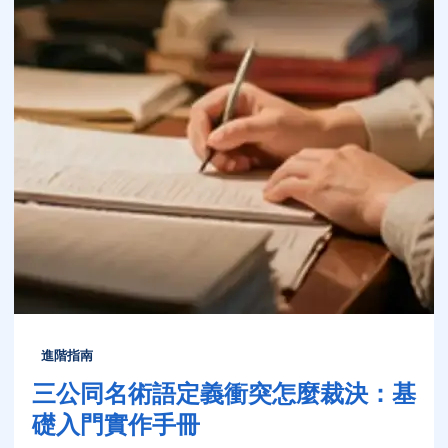
進階指南
三公同名術語定義衝突怎麼裁決：基
礎入門實作手冊