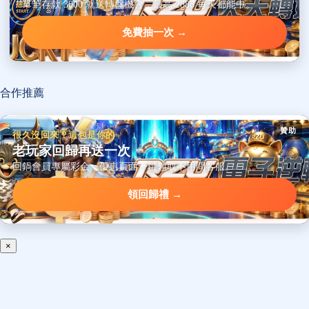
單筆存款 3000 就送轉盤機會，最高 2888 每天都能中。
免費抽一次 →
合作推薦
贊助
很久沒回來？這包是你的
老玩家回歸再送一次
回鍋會員專屬彩金，優惠頁面一鍵領取不用問客服。
領回歸禮 →
×