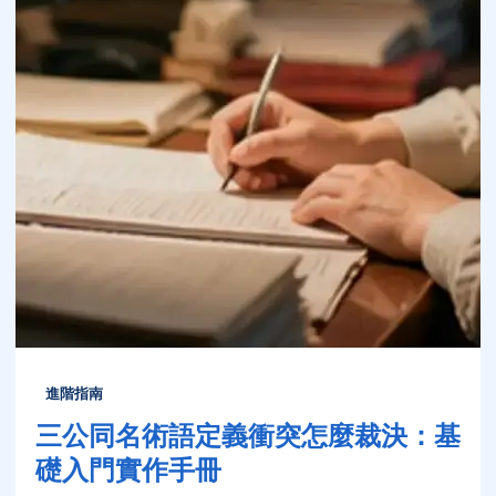
進階指南
三公同名術語定義衝突怎麼裁決：基
礎入門實作手冊