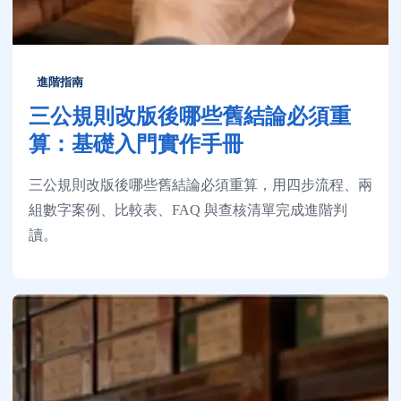
進階指南
三公規則改版後哪些舊結論必須重
算：基礎入門實作手冊
三公規則改版後哪些舊結論必須重算，用四步流程、兩
組數字案例、比較表、FAQ 與查核清單完成進階判
讀。