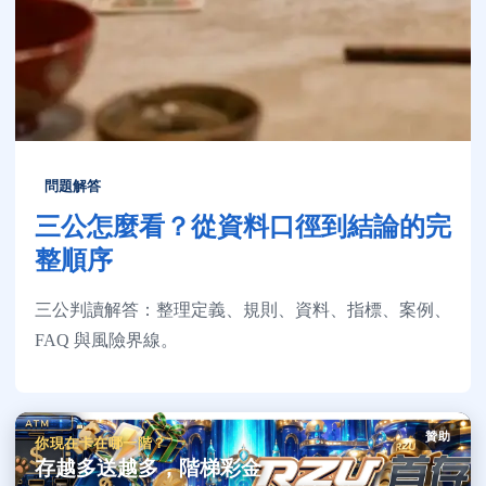
問題解答
三公怎麼看？從資料口徑到結論的完
整順序
三公判讀解答：整理定義、規則、資料、指標、案例、
FAQ 與風險界線。
贊助
你現在卡在哪一階？
存越多送越多，階梯彩金