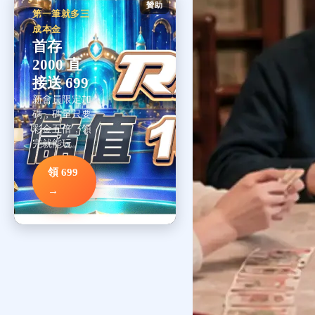
贊助
第一筆就多三
成本金
首存
2000 直
接送 699
新會員限定加
碼，碼量只要
彩金五倍，領
完就能玩。
領 699
→