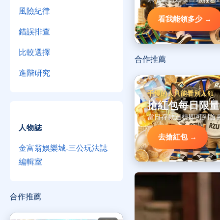
風險紀律
看我能領多少 →
錯誤排查
比較選擇
合作推薦
進階研究
手慢的人只能看別人領
搶紅包每日限量
當日存款達標即可到首
人物誌
去搶紅包 →
金富翁娛樂城-三公玩法誌
編輯室
合作推薦