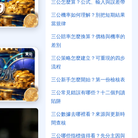
三公怎麼算？公式、輸入與誤差帶
三公機率如何理解？別把短期結果
當規律
三公賠率怎麼換算？價格與機率的
差別
贊助
三公策略怎麼建立？可重現的四步
流程
三公新手怎麼開始？第一份檢核表
三公常見錯誤有哪些？十二個判讀
陷阱
三公數據去哪裡看？來源與更新時
間查核
三公哪些指標值得看？先分主因與