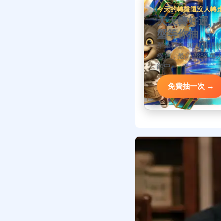
今天的轉盤還沒人轉
天天轉好運，
盤等你抽
單筆存款 3000 就送
機會，最高 2888 每
能中。
免費抽一次 →