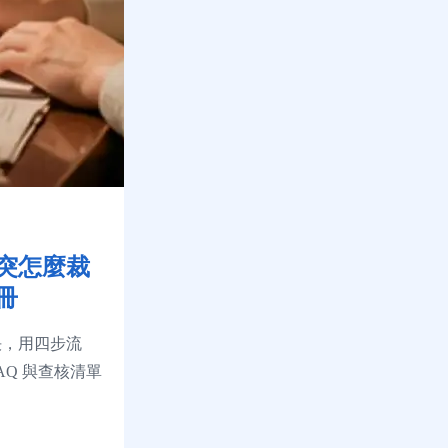
突怎麼裁
冊
決，用四步流
Q 與查核清單