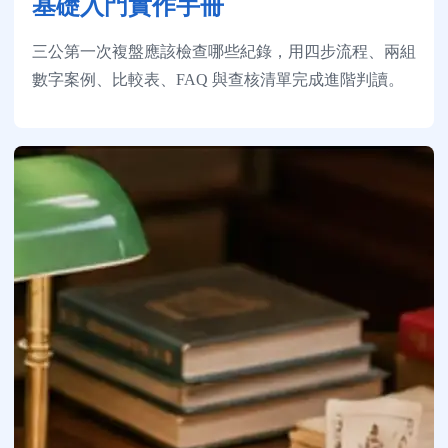
基礎入門實作手冊
三公第一次複盤應該檢查哪些紀錄，用四步流程、兩組
數字案例、比較表、FAQ 與查核清單完成進階判讀。