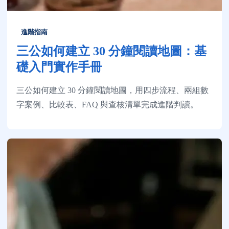
進階指南
三公如何建立 30 分鐘閱讀地圖：基
礎入門實作手冊
三公如何建立 30 分鐘閱讀地圖，用四步流程、兩組數
字案例、比較表、FAQ 與查核清單完成進階判讀。