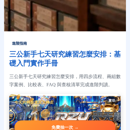
進階指南
三公新手七天研究練習怎麼安排：基
礎入門實作手冊
三公新手七天研究練習怎麼安排，用四步流程、兩組數
字案例、比較表、FAQ 與查核清單完成進階判讀。
贊助
今天的轉盤還沒人轉走
天天轉好運，轉盤等你抽
單筆存款 3000 就送轉盤機會，最高 2888 每天都能中。
免費抽一次 →