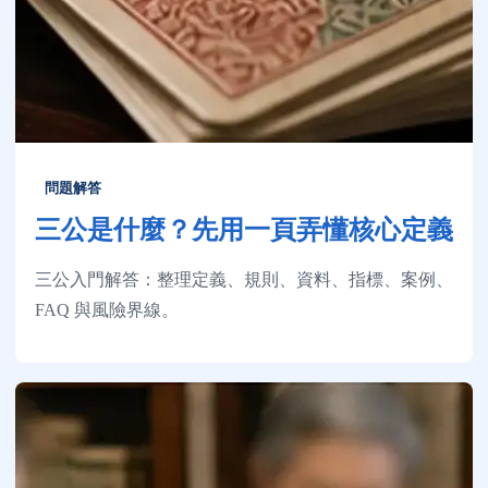
問題解答
三公是什麼？先用一頁弄懂核心定義
三公入門解答：整理定義、規則、資料、指標、案例、
FAQ 與風險界線。