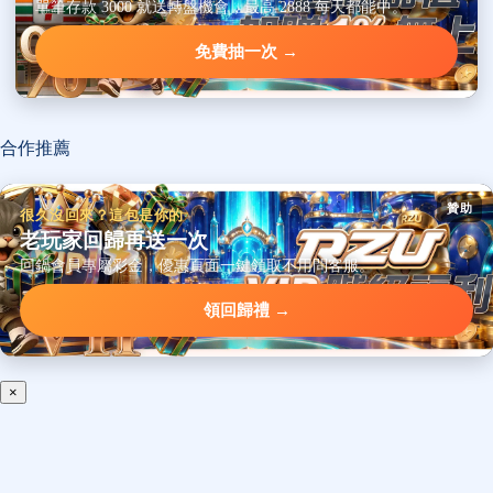
單筆存款 3000 就送轉盤機會，最高 2888 每天都能中。
免費抽一次 →
合作推薦
贊助
很久沒回來？這包是你的
老玩家回歸再送一次
回鍋會員專屬彩金，優惠頁面一鍵領取不用問客服。
領回歸禮 →
×