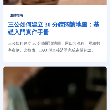
進階指南
三公如何建立 30 分鐘閱讀地圖：基
礎入門實作手冊
三公如何建立 30 分鐘閱讀地圖，用四步流程、兩組數
字案例、比較表、FAQ 與查核清單完成進階判讀。