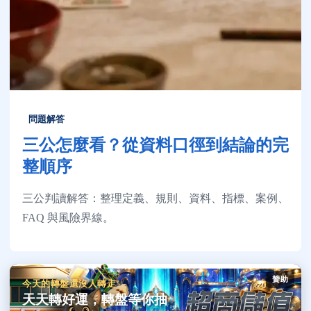
問題解答
三公怎麼看？從資料口徑到結論的完
整順序
三公判讀解答：整理定義、規則、資料、指標、案例、
FAQ 與風險界線。
贊助
今天的轉盤還沒人轉走
天天轉好運，轉盤等你抽