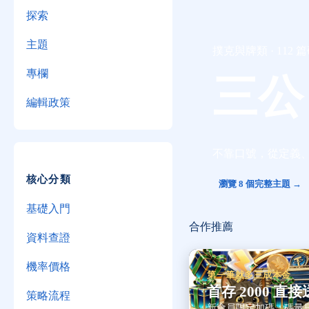
探索
主題
撲克與牌類 · 112 
專欄
三公
編輯政策
不靠口號，從定義
核心分類
瀏覽 8 個完整主題 →
基礎入門
合作推薦
資料查證
機率價格
第一筆就多三成本金
首存 2000 直接送
策略流程
新會員限定加碼，碼量