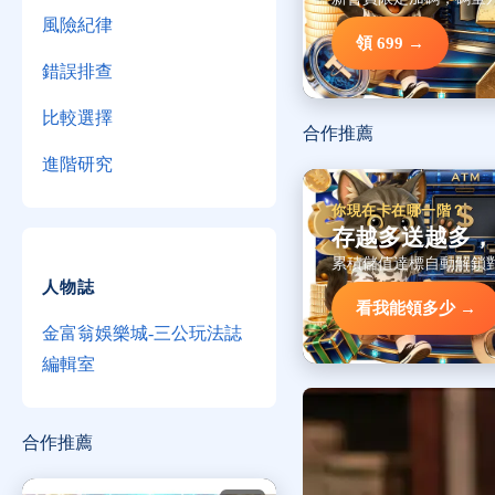
風險紀律
領 699 →
錯誤排查
比較選擇
合作推薦
進階研究
你現在卡在哪一階？
存越多送越多，
累積儲值達標自動解鎖
人物誌
看我能領多少 →
金富翁娛樂城-三公玩法誌
編輯室
合作推薦