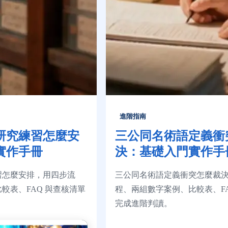
進階指南
研究練習怎麼安
三公同名術語定義衝
實作手冊
決：基礎入門實作手
習怎麼安排，用四步流
三公同名術語定義衝突怎麼裁
較表、FAQ 與查核清單
程、兩組數字案例、比較表、FA
完成進階判讀。