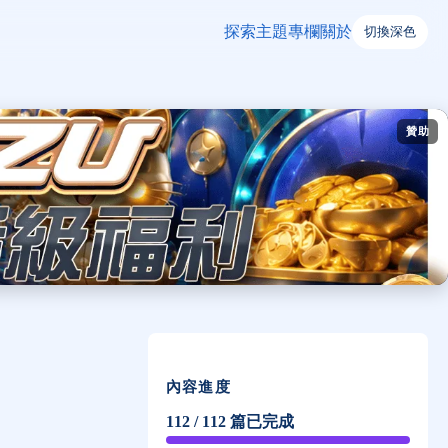
探索
主題
專欄
關於
切換深色
贊助
內容進度
112 / 112 篇已完成