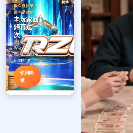
贊助
很久沒回來？
這包是你的
老玩家回
歸再送一
次
回鍋會員專屬
彩金，優惠頁
面一鍵領取不
用問客服。
領回歸
禮 →