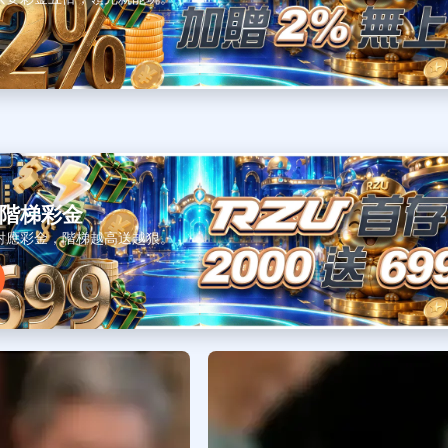
階梯彩金
對應彩金，階梯越高送越狠。