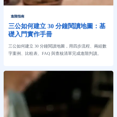
進階指南
三公如何建立 30 分鐘閱讀地圖：基
礎入門實作手冊
三公如何建立 30 分鐘閱讀地圖，用四步流程、兩組數
字案例、比較表、FAQ 與查核清單完成進階判讀。