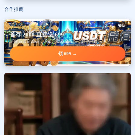
合作推薦
贊助
第一筆就多三成本金
首存 2000 直接送 699
新會員限定加碼，碼量只要彩金五倍，領完就能玩。
領 699 →