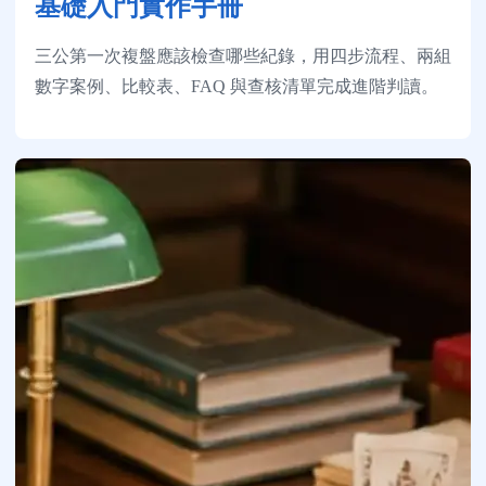
基礎入門實作手冊
三公第一次複盤應該檢查哪些紀錄，用四步流程、兩組
數字案例、比較表、FAQ 與查核清單完成進階判讀。