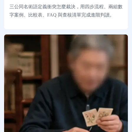
三公同名術語定義衝突怎麼裁決，用四步流程、兩組數
字案例、比較表、FAQ 與查核清單完成進階判讀。