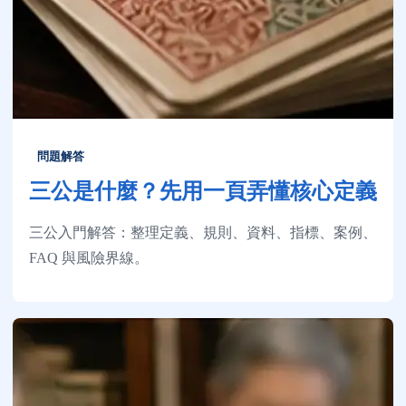
問題解答
三公是什麼？先用一頁弄懂核心定義
三公入門解答：整理定義、規則、資料、指標、案例、
FAQ 與風險界線。