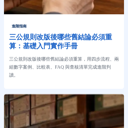
進階指南
三公規則改版後哪些舊結論必須重
算：基礎入門實作手冊
三公規則改版後哪些舊結論必須重算，用四步流程、兩
組數字案例、比較表、FAQ 與查核清單完成進階判
讀。