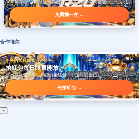
單筆存款 3000 就送轉盤機會，最高 2888 每天都能中。
免費抽一次 →
合作推薦
贊助
手慢的人只能看別人領
搶紅包每日限量開放
當日存款達標即可到首頁搶紅包，手速決定金額。
去搶紅包 →
×